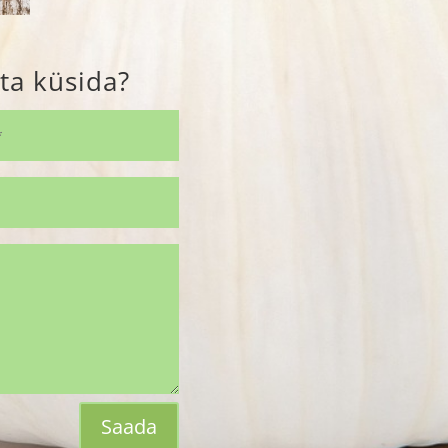
ta küsida?
Saada