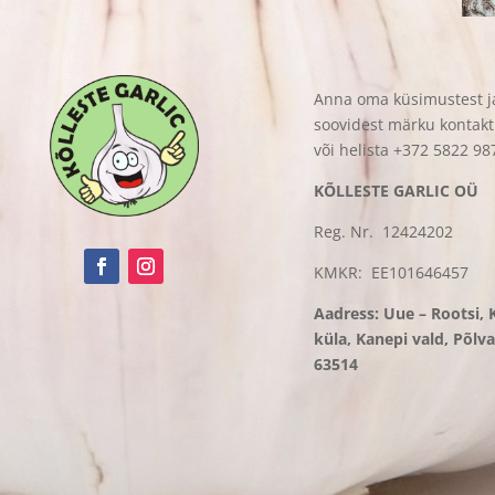
Anna oma küsimustest j
soovidest märku kontakt
või helista +372 5822 98
KÕLLESTE GARLIC OÜ
Reg. Nr. 12424202
KMKR: EE101646457
Aadress: Uue – Rootsi, 
küla, Kanepi vald, Põl
63514