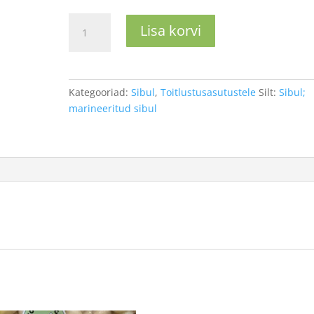
Marineeritud
Lisa korvi
punane
sibul
320g
kogus
Kategooriad:
Sibul
,
Toitlustusasutustele
Silt:
Sibul;
marineeritud sibul