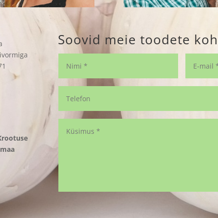
Soovid meie toodete koh
a
ivormiga
71
Krootuse
vamaa