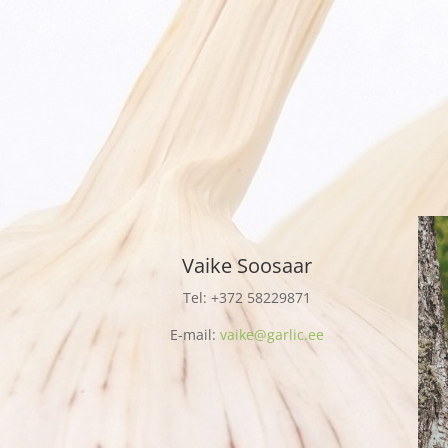
Vaike Soosaar
Tel: +372
58229871
E-mail:
vaike@garlic.ee