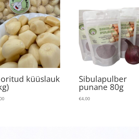
oritud küüslauk
Sibulapulber
kg)
punane 80g
00
€
4,00