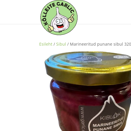
Esileht
/
Sibul
/ Marineeritud punane sibul 32