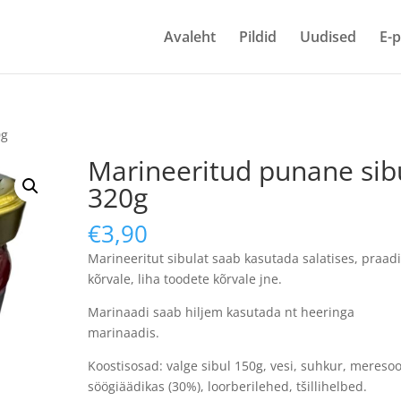
Avaleht
Pildid
Uudised
E-
0g
Marineeritud punane sib
320g
€
3,90
Marineeritut sibulat saab kasutada salatises, praad
kõrvale, liha toodete kõrvale jne.
Marinaadi saab hiljem kasutada nt heeringa
marinaadis.
Koostisosad: valge
sibul
150g, vesi, suhkur, meresoo
söögiäädikas (30%), loorberilehed, tšillihelbed.