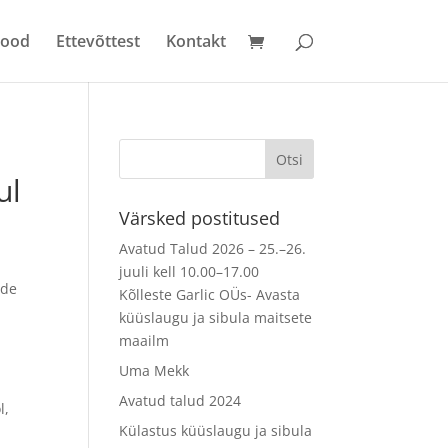
pood
Ettevõttest
Kontakt
ul
Värsked postitused
Avatud Talud 2026 – 25.–26.
juuli kell 10.00–17.00
ide
Kõlleste Garlic OÜs- Avasta
küüslaugu ja sibula maitsete
maailm
Uma Mekk
Avatud talud 2024
l,
Külastus küüslaugu ja sibula