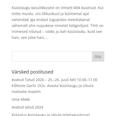
Küüslaugu kasulikkusest on ilmselt kõik kuulnud. Kui
mitte muidu, siis lõikuskuul ja külmemal ajal
vahendab iga endast lugupidav meediakanal
vähemalt ühe nupukese nimetet köögiviljast. Tihti on
inimesed nõutud – sööks ju kah küüslauku, kuid see
hais, see jube hais,...
Värsked postitused
Avatud Talud 2026 – 25.–26. juuli kell 10.00–17.00
Kõlleste Garlic OÜs- Avasta küüslaugu ja sibula
maitsete maailm
Uma Mekk
Avatud talud 2024
Külastus küüslaugu ja sibula telgitagustesse!