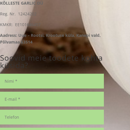
KÕLLESTE GARLIC OÜ
Reg. Nr. 12424202
KMKR: EE101646457
Aadress: Uue – Rootsi, Krootuse küla, Kanepi vald,
Põlvamaa 63514
Soovid meie toodete kohta
küsida?