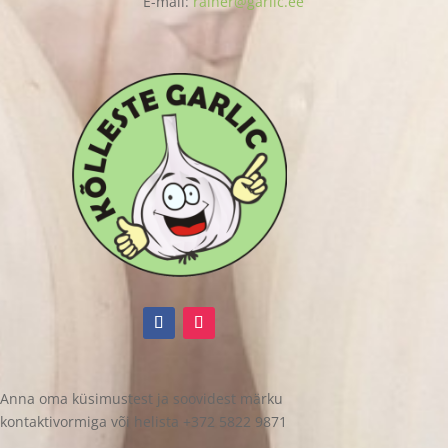
E-mail:
rainer@garlic.ee
Anna oma küsimustest ja soovidest märku
kontaktivormiga või helista +372 5822 9871