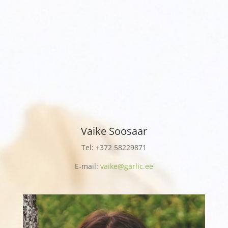
Vaike Soosaar
Tel: +372
58229871
E-mail:
vaike@garlic.ee