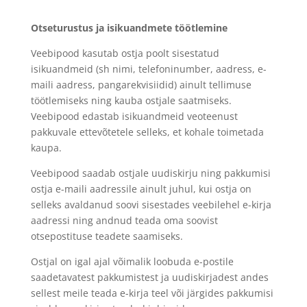
Otseturustus ja isikuandmete töötlemine
Veebipood kasutab ostja poolt sisestatud
isikuandmeid (sh nimi, telefoninumber, aadress, e-
maili aadress, pangarekvisiidid) ainult tellimuse
töötlemiseks ning kauba ostjale saatmiseks.
Veebipood edastab isikuandmeid veoteenust
pakkuvale ettevõtetele selleks, et kohale toimetada
kaupa.
Veebipood saadab ostjale uudiskirju ning pakkumisi
ostja e-maili aadressile ainult juhul, kui ostja on
selleks avaldanud soovi sisestades veebilehel e-kirja
aadressi ning andnud teada oma soovist
otsepostituse teadete saamiseks.
Ostjal on igal ajal võimalik loobuda e-postile
saadetavatest pakkumistest ja uudiskirjadest andes
sellest meile teada e-kirja teel või järgides pakkumisi