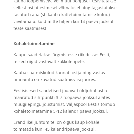
kauba lõppemisega või muul põhjusel, teavitatakse
sellest ostjat esimesel võimalusel ning tagastatakse
tasutud raha (sh kauba kättetoimetamise kulud)
viivitamata, kuid mitte hiljem kui 14 päeva jooksul
teate saatmisest.
Kohaletoimetamine
Kaupu saadetakse järgmistesse riikidesse: Eesti,
teised riigid vastavalt kokkuleppele.
Kauba saatmiskulud kannab ostja ning vastav
hinnainfo on kuvatud saatmisviisi juures.
Eestisisesed saadetised jõuavad üldjuhul ostja
määratud sihtpunkti 3-7 tööpäeva jooksul alates
müügilepingu jõustumist. Väljaspool Eestis toimub
kohaletoimetamine 5-12 kalendripäeva jooksul.
Erandlikel juhtumitel on õigus kaup kohale
toimetada kuni 45 kalendripäeva jooksul.