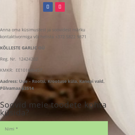
Anna oma küsimustest ja soovidest märku
kontaktivormiga või helista +372 5822 9871
KÕLLESTE GARLIC OÜ
Reg. Nr. 12424202
KMKR: EE101646457
Aadress: Uue – Rootsi, Krootuse küla, Kanepi vald,
Põlvamaa 63514
Soovid meie toodete kohta
küsida?