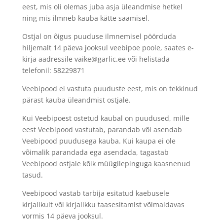
eest, mis oli olemas juba asja üleandmise hetkel
ning mis ilmneb kauba kätte saamisel.
Ostjal on õigus puuduse ilmnemisel pöörduda
hiljemalt 14 päeva jooksul veebipoe poole, saates e-
kirja aadressile vaike@garlic.ee või helistada
telefonil: 58229871
Veebipood ei vastuta puuduste eest, mis on tekkinud
pärast kauba üleandmist ostjale.
Kui Veebipoest ostetud kaubal on puudused, mille
eest Veebipood vastutab, parandab või asendab
Veebipood puudusega kauba. Kui kaupa ei ole
võimalik parandada ega asendada, tagastab
Veebipood ostjale kõik müügilepinguga kaasnenud
tasud.
Veebipood vastab tarbija esitatud kaebusele
kirjalikult või kirjalikku taasesitamist võimaldavas
vormis 14 päeva jooksul.