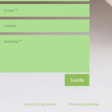
Saada
Kasutustingimused
Privaatsuspoliitika