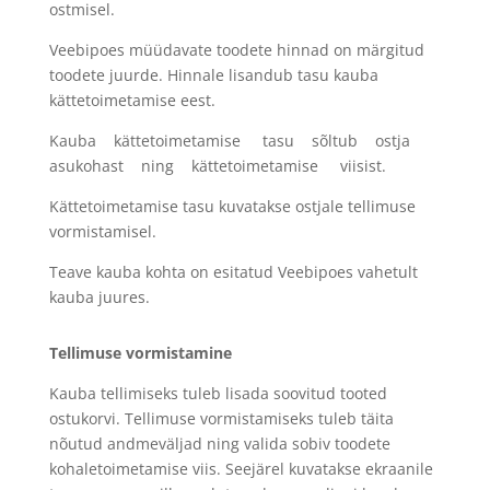
ostmisel.
Veebipoes müüdavate toodete hinnad on märgitud
toodete juurde. Hinnale lisandub tasu kauba
kättetoimetamise eest.
Kauba kättetoimetamise tasu sõltub ostja
asukohast ning kättetoimetamise viisist.
Kättetoimetamise tasu kuvatakse ostjale tellimuse
vormistamisel.
Teave kauba kohta on esitatud Veebipoes vahetult
kauba juures.
Tellimuse vormistamine
Kauba tellimiseks tuleb lisada soovitud tooted
ostukorvi. Tellimuse vormistamiseks tuleb täita
nõutud andmeväljad ning valida sobiv toodete
kohaletoimetamise viis. Seejärel kuvatakse ekraanile