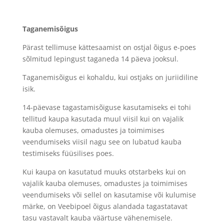
Taganemisõigus
Pärast tellimuse kättesaamist on ostjal õigus e-poes
sõlmitud lepingust taganeda 14 päeva jooksul.
Taganemisõigus ei kohaldu, kui ostjaks on juriidiline
isik.
14-päevase tagastamisõiguse kasutamiseks ei tohi
tellitud kaupa kasutada muul viisil kui on vajalik
kauba olemuses, omadustes ja toimimises
veendumiseks viisil nagu see on lubatud kauba
testimiseks füüsilises poes.
Kui kaupa on kasutatud muuks otstarbeks kui on
vajalik kauba olemuses, omadustes ja toimimises
veendumiseks või sellel on kasutamise või kulumise
märke, on Veebipoel õigus alandada tagastatavat
tasu vastavalt kauba väärtuse vähenemisele.