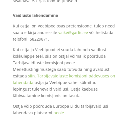
sisaldava e-kirjas toodud juhiseid.
Vaidluste lahendamine
Kui ostjal on Veebipoe osas pretensioone, tuleb need
saata e-kirja aadressile
vaike@garlic.ee
või helistada
telefonil 58229871.
Kui ostja ja Veebipood ei suuda lahenda vaidlust
kokkuleppe teel, siis on ostjal võimalik pöörduda
Tarbijavaidluste komisjoni poole.
Menetlustingimustega saab tutvuda ning avaldust
esitada
siin. Tarbijavaidluste komisjoni pädevuses on
lahendada
ostja ja Veebipoe vahel sõlmitud
lepingust tulenevaid vaidlusi. Ostja kaebuse
läbivaatamine komisjonis on tasuta.
Ostja võib pöörduda Euroopa Liidu tarbijavaidlusi
lahendava platvormi
poole.