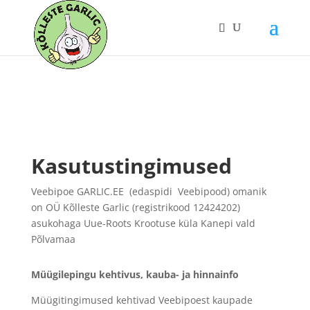
Kasutustingimused
Veebipoe GARLIC.EE (edaspidi Veebipood) omanik
on OÜ Kõlleste Garlic (registrikood 12424202)
asukohaga Uue-Roots Krootuse küla Kanepi vald
Põlvamaa
Müügilepingu kehtivus, kauba- ja hinnainfo
Müügitingimused kehtivad Veebipoest kaupade