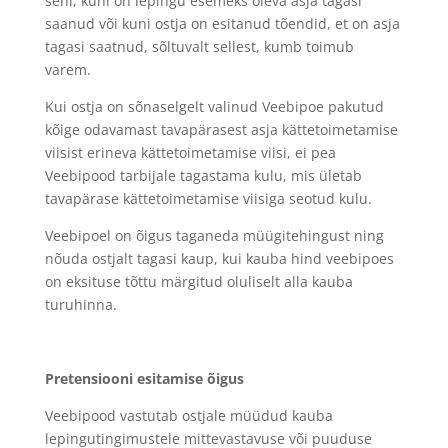
seni, kuni on lepingu esemeks oleva asja tagasi
saanud või kuni ostja on esitanud tõendid, et on asja
tagasi saatnud, sõltuvalt sellest, kumb toimub
varem.
Kui ostja on sõnaselgelt valinud Veebipoe pakutud
kõige odavamast tavapärasest asja kättetoimetamise
viisist erineva kättetoimetamise viisi, ei pea
Veebipood tarbijale tagastama kulu, mis ületab
tavapärase kättetoimetamise viisiga seotud kulu.
Veebipoel on õigus taganeda müügitehingust ning
nõuda ostjalt tagasi kaup, kui kauba hind veebipoes
on eksituse tõttu märgitud oluliselt alla kauba
turuhinna.
Pretensiooni esitamise õigus
Veebipood vastutab ostjale müüdud kauba
lepingutingimustele mittevastavuse või puuduse