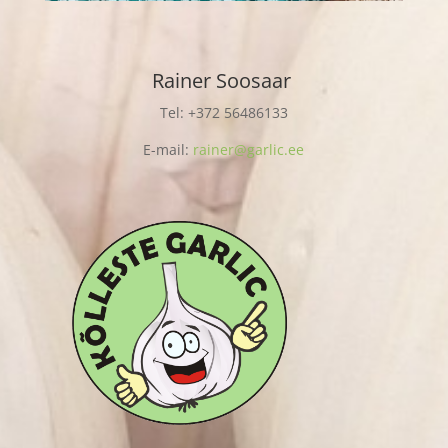
Rainer Soosaar
Tel: +372 56486133
E-mail:
rainer@garlic.ee