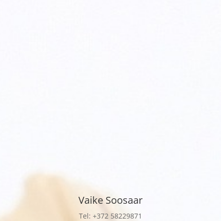
Vaike Soosaar
Tel: +372
58229871