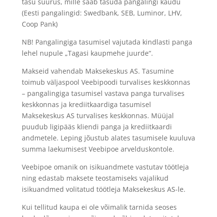
tasu suurus, mille saab tasuda pangalingi kaudu
(Eesti pangalingid: Swedbank, SEB, Luminor, LHV,
Coop Pank)
NB! Pangalingiga tasumisel vajutada kindlasti panga
lehel nupule „Tagasi kaupmehe juurde“.
Makseid vahendab Maksekeskus AS. Tasumine
toimub väljaspool Veebipoodi turvalises keskkonnas
– pangalingiga tasumisel vastava panga turvalises
keskkonnas ja krediitkaardiga tasumisel
Maksekeskus AS turvalises keskkonnas. Müüjal
puudub ligipääs kliendi panga ja krediitkaardi
andmetele. Leping jõustub alates tasumisele kuuluva
summa laekumisest Veebipoe arvelduskontole.
Veebipoe omanik on isikuandmete vastutav töötleja
ning edastab maksete teostamiseks vajalikud
isikuandmed volitatud töötleja Maksekeskus AS-le.
Kui tellitud kaupa ei ole võimalik tarnida seoses