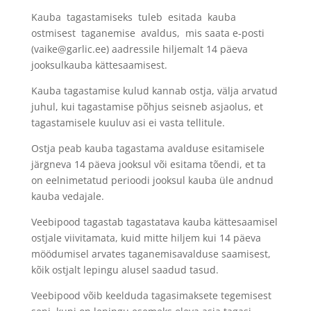
Kauba tagastamiseks tuleb esitada kauba
ostmisest taganemise avaldus, mis saata e-posti
(vaike@garlic.ee) aadressile hiljemalt 14 päeva
jooksulkauba kättesaamisest.
Kauba tagastamise kulud kannab ostja, välja arvatud
juhul, kui tagastamise põhjus seisneb asjaolus, et
tagastamisele kuuluv asi ei vasta tellitule.
Ostja peab kauba tagastama avalduse esitamisele
järgneva 14 päeva jooksul või esitama tõendi, et ta
on eelnimetatud perioodi jooksul kauba üle andnud
kauba vedajale.
Veebipood tagastab tagastatava kauba kättesaamisel
ostjale viivitamata, kuid mitte hiljem kui 14 päeva
möödumisel arvates taganemisavalduse saamisest,
kõik ostjalt lepingu alusel saadud tasud.
Veebipood võib keelduda tagasimaksete tegemisest